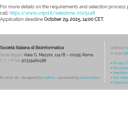
For more details on the requirements and selection process 
call:
https://www.unipd.it/
selezione-2025s48
Application deadline
October 29, 2025, 14:00 CET.
Società Italiana di Bioinformatica
website
e-mail
bi
Sede legale
Viale G. Mazzini, 114/B – 00195 Roma
C.F. / P.IVA
97319460586
•
Privacy 
•
Become
•
Members
•
Our Stat
© 2003-16 • designed by
esthos
• powered by
sciencedev
•
Passwor