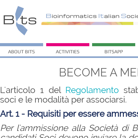
ABOUT BITS
ACTIVITIES
BITSAPP
BECOME A M
L'articolo 1 del
Regolamento
stab
soci e le modalità per associarsi.
Art. 1 - Requisiti per essere ammess
Per l'ammissione alla Società di Bi
candidati Soci devono inviare la d