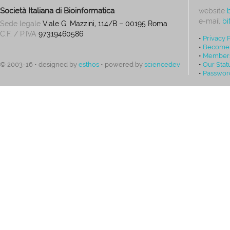
Società Italiana di Bioinformatica
website
e-mail
bi
Sede legale
Viale G. Mazzini, 114/B – 00195 Roma
C.F. / P.IVA
97319460586
•
Privacy 
•
Become
•
Members
•
Our Stat
© 2003-16 • designed by
esthos
• powered by
sciencedev
•
Passwor