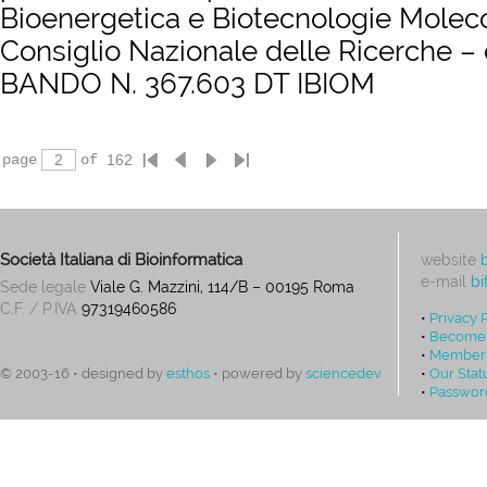
Bioenergetica e Biotecnologie Molecol
Consiglio Nazionale delle Ricerche – 
BANDO N. 367.603 DT IBIOM
page
of
Società Italiana di Bioinformatica
website
e-mail
bi
Sede legale
Viale G. Mazzini, 114/B – 00195 Roma
C.F. / P.IVA
97319460586
•
Privacy 
•
Become
•
Members
•
Our Stat
© 2003-16 • designed by
esthos
• powered by
sciencedev
•
Passwor