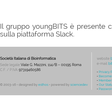
Il gruppo youngBITS è presente c
sulla piattaforma Slack.
Società Italiana di Bioinformatica
website
e-mail
bi
Sede legale
Viale G. Mazzini, 114/B – 00195 Roma
C.F. / P.IVA
97319460586
•
Privacy 
•
Become
•
Members
•
Our Stat
© 2003-16 • designed by
esthos
• powered by
sciencedev
•
Passwor