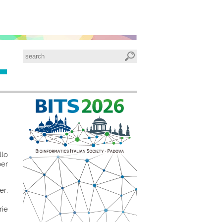
llo
per
er,
rie