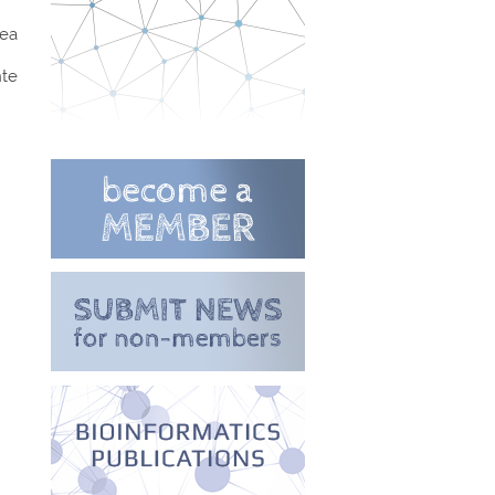
rea
nte